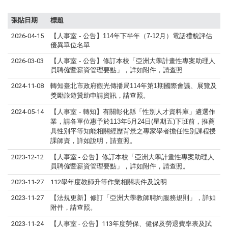
張貼日期
標題
2026-04-15
【人事室
-
公告】
114
年下半年（
7-12
月）電話禮貌評估
優異單位名單
2026-03-03
【人事室
-
公告】修訂本校「亞洲大學計畫性專案助理人
員聘僱暨薪資管理要點」，詳如附件，請查照
2024-11-08
轉知臺北市政府觀光傳播局114年第1期國際會議、展覽及
獎勵旅遊贊助申請資訊，請查照。
2024-05-14
【人事室 - 轉知】有關彰化縣「性別人才資料庫」遴選作
業，請各單位惠予於113年5月24日(星期五)下班前，推薦
具性別平等知能相關經歷背景之專家學者擔任性別課程授
課師資，詳如說明，請查照。
2023-12-12
【人事室 - 公告】修訂本校「亞洲大學計畫性專案助理人
員聘僱暨薪資管理要點」，詳如附件，請查照。
2023-11-27
112學年度教師升等作業相關表件及說明
2023-11-27
【法規更新】修訂「
亞洲大學教師聘約服務規則
」，詳如
附件，請查照。
2023-11-24
【人事室 - 公告】113年度勞保、健保及勞退費率表及試