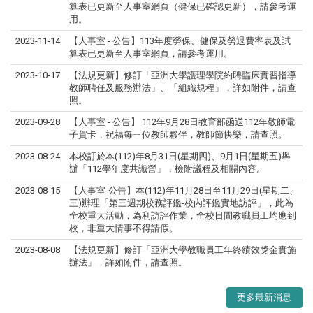
算表已更新至人事室網頁（健保已確認更新），請參考運
用。
2023-11-14
【人事室 - 公告】113年度勞保、健保及勞退費率表及試
算表已更新至人事室網頁，請參考運用。
2023-10-17
【法規更新】修訂「亞洲大學護理學院約聘臨床實習指導
教師聘任及服務辦法」、「組織規程」，詳如附件，請查
照。
2023-09-28
【人事室 - 公告】 112年9月28日教育部函送112年敬師電
子賀卡，祝福每ㄧ位教師夥伴，教師節快樂，請查照。
2023-08-24
本校訂於本(112)年8月31日(星期四)、9月1日(星期五)舉
辦「112學年度共識營」，檢附議程及相關內容。
2023-08-15
【人事室-公告】本(112)年11月28日至11月29日(星期二、
三)辦理「第三週期校務評鑑-校內評鑑實地訪評」，此為
全校重大活動，為利訪評作業，全校日間教職員工均應到
校，非重大情事不得請假。
2023-08-08
【法規更新】修訂「亞洲大學教職員工年終績效獎金實施
辦法」，詳如附件，請查照。
更多最新消息